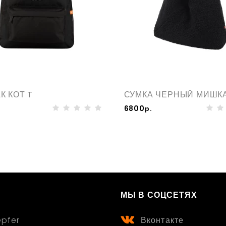
К КОТ T
СУМКА ЧЕРНЫЙ МИШК
6800р.
МЫ В СОЦСЕТЯХ
epfer
Вконтакте