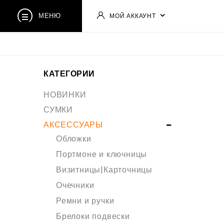
МЕНЮ
МОЙ АККАУНТ
КАТЕГОРИИ
НОВИНКИ
СУМКИ
АКСЕССУАРЫ
Обложки
Портмоне и ключницы
Визитницы|Карточницы
Очечники
Ремни и ручки
Брелоки подвески