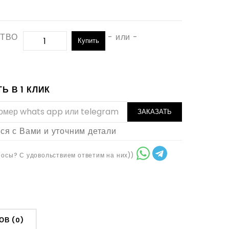
ТВО
- или -
Купить
Ь В 1 КЛИК
ЗАКАЗАТЬ
я с Вами и уточним детали
осы? С удовольствием ответим на них))
ОВ (0)