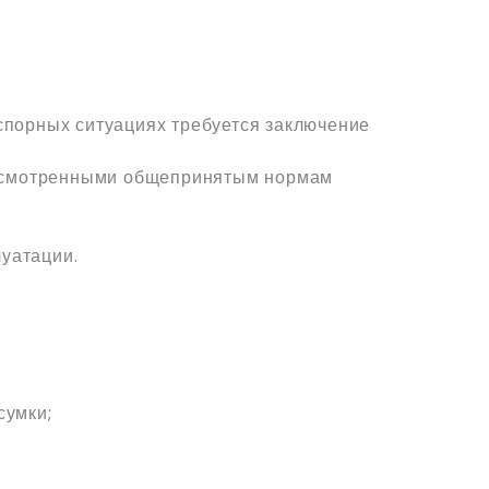
спорных ситуациях требуется заключение
едусмотренными общепринятым нормам
луатации.
сумки;