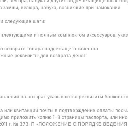
мши, велюра, набука и других водо-незащищённых кож
з замши, велюра, набука, возникшие при намокании.
ти следующие шаги:
комплектующими и полным комплектом аксессуаров, ук
 о возврате товара надлежащего качества
ные реквизиты для возврата денег:
аявлении на возврат указываются реквизиты банковско
ра или квитанции почты в подтверждение оплаты пос
имо приложить копию 1-й страницы паспорта, или ино
ября 2011 г. № 373-П «ПОЛОЖЕНИЕ О ПОРЯДКЕ ВЕД