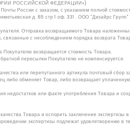
ТОРИИ РОССИЙСКОЙ ФЕДЕРАЦИИ»)
 Почты России с заказом, с указанием полной стоимо
еметьевская д. 85 стр 1 оф. 331 . ООО "Дизайрс Групп"
купателя. Отправка возвращаемого Товара наложенны
и, связанные с несоблюдением порядка возврата Това
а Покупателю возвращается стоимость Товара.
 обратной пересылки Покупателю не компенсируется.
ачества или перепутанного артикула почтовый сбор з
ец либо обменяет Товар, либо возвращает уплаченную
ия недостатков или факте употребления Товара и сохр
 качества Товара и оспорить заключение экспертизы в
проведении экспертизы подлежат удовлетворению в те