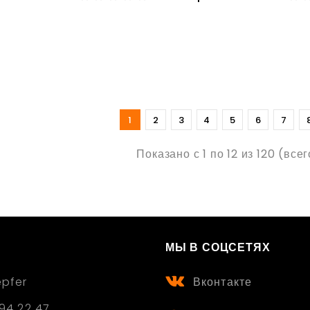
1
2
3
4
5
6
7
Показано с 1 по 12 из 120 (все
МЫ В СОЦСЕТЯХ
epfer
Вконтакте
94 22 47