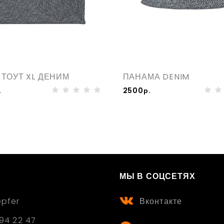
 ТОУТ XL ДЕНИМ
ПАНАМА DENIM
.
2500р.
МЫ В СОЦСЕТЯХ
epfer
Вконтакте
94 22 47