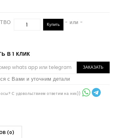
ТВО
- или -
Купить
Ь В 1 КЛИК
ЗАКАЗАТЬ
я с Вами и уточним детали
осы? С удовольствием ответим на них))
ОВ (0)