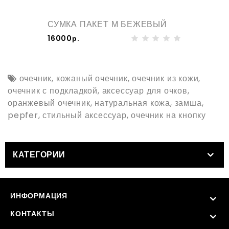
СУМКА ПАКЕТ М БЕЖЕВЫЙ
16000р.
очечник
,
кожаный очечник
,
очечник из кожи
,
очечник с подкладкой
,
аксессуар для очков
,
оранжевый очечник
,
натуральная кожа
,
замша
,
pepfer
,
стильный аксессуар
,
очечник на кнопку
КАТЕГОРИИ
ИНФОРМАЦИЯ
КОНТАКТЫ