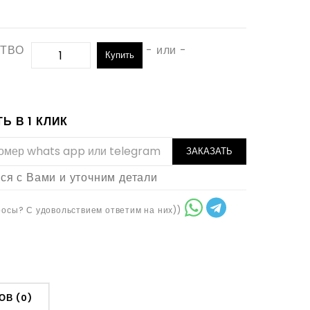
ТВО
- или -
Купить
Ь В 1 КЛИК
ЗАКАЗАТЬ
я с Вами и уточним детали
осы? С удовольствием ответим на них))
ОВ (0)