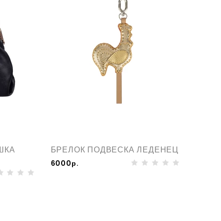
ШКА
БРЕЛОК ПОДВЕСКА ЛЕДЕНЕЦ
КЛЮЧ
КЛАС
6000р.
7200р