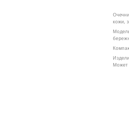
Очечни
кожи, 
Модель
бережн
Компак
Издели
Может 