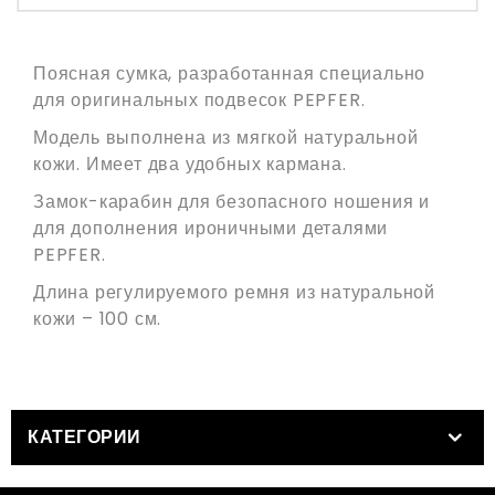
Поясная сумка, разработанная специально
для оригинальных подвесок PEPFER.
Модель выполнена из мягкой натуральной
кожи. Имеет два удобных кармана.
Замок-карабин для безопасного ношения и
для дополнения ироничными деталями
PEPFER.
Длина регулируемого ремня из натуральной
кожи – 100 см.
КАТЕГОРИИ