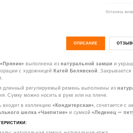
Остались вопр
ОПИСАНИЕ
ОТЗЫВ
«Пряник»
выполнена из
натуральной замши
и украш
борации с художницей
Катей Белявской
. Закрывается
.
 и длинный регулируемый ремень выполнены из
натур
я. Сумку можно носить в руке или на плече.
 входит в коллекцию
«Кондитерская»
, сочетается с 
ального шелка «Чаепитие»
и сумкой
«Леденец — пет
ТЕРИСТИКИ:
алы: натуральная замша, натуральная кожа.