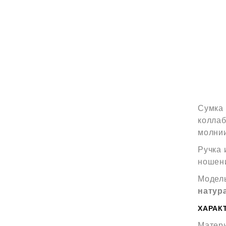
Сумка
колла
молнии
Ручка
ношени
Модель
натур
ХАРАК
Матери