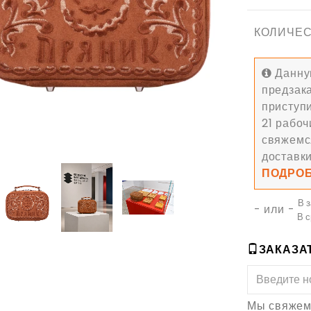
КОЛИЧЕС
Данную
предзак
приступи
21 рабоч
свяжемс
доставки
ПОДРО
В 
- или -
В 
ЗАКАЗАТ
Мы свяжемс