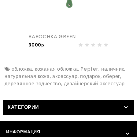
BABOCHKA GREEN
3000р.
обложка
,
кожаная обложка
,
Pepfer
,
наличник
,
натуральная кожа
,
аксессуар
,
подарок
,
оберег
,
деревянное зодчество
,
дизайнерский аксессуар
КАТЕГОРИИ
ИНФОРМАЦИЯ